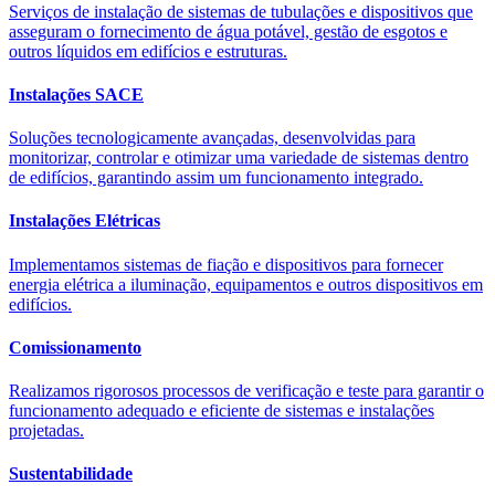
Serviços de instalação de sistemas de tubulações e dispositivos que
asseguram o fornecimento de água potável, gestão de esgotos e
outros líquidos em edifícios e estruturas.
Instalações SACE
Soluções tecnologicamente avançadas, desenvolvidas para
monitorizar, controlar e otimizar uma variedade de sistemas dentro
de edifícios, garantindo assim um funcionamento integrado.
Instalações Elétricas
Implementamos sistemas de fiação e dispositivos para fornecer
energia elétrica a iluminação, equipamentos e outros dispositivos em
edifícios.
Comissionamento
Realizamos rigorosos processos de verificação e teste para garantir o
funcionamento adequado e eficiente de sistemas e instalações
projetadas.
Sustentabilidade