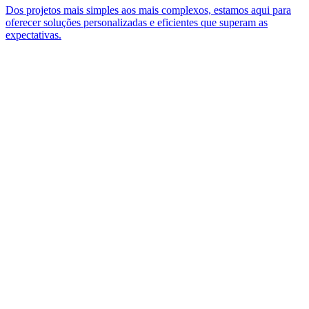
Dos projetos mais simples aos mais complexos, estamos aqui para
oferecer soluções personalizadas e eficientes que superam as
expectativas.