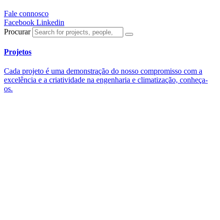
Fale connosco
Facebook
Linkedin
Procurar
Projetos
Cada projeto é uma demonstração do nosso compromisso com a
excelência e a criatividade na engenharia e climatização, conheça-
os.