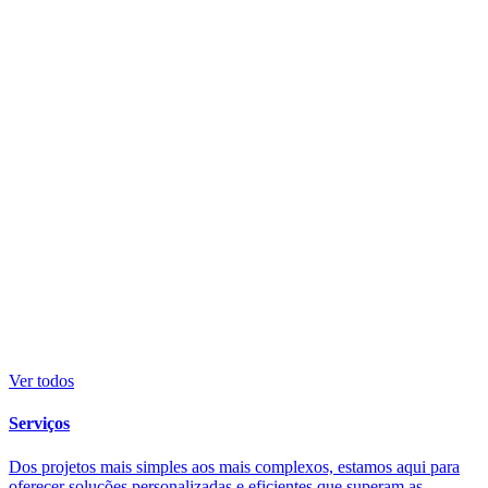
Ver todos
Serviços
Dos projetos mais simples aos mais complexos, estamos aqui para
oferecer soluções personalizadas e eficientes que superam as