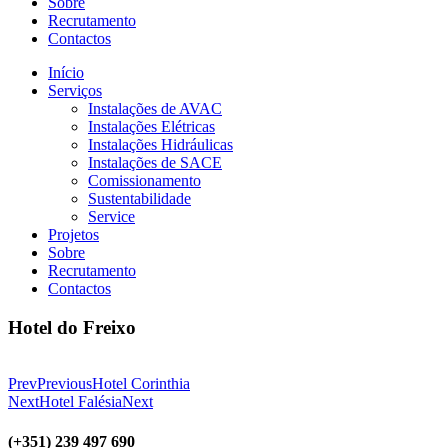
Sobre
Recrutamento
Contactos
Início
Serviços
Instalações de AVAC
Instalações Elétricas
Instalações Hidráulicas
Instalações de SACE
Comissionamento
Sustentabilidade
Service
Projetos
Sobre
Recrutamento
Contactos
Hotel do Freixo
Prev
Previous
Hotel Corinthia
Next
Hotel Falésia
Next
(+351) 239 497 690