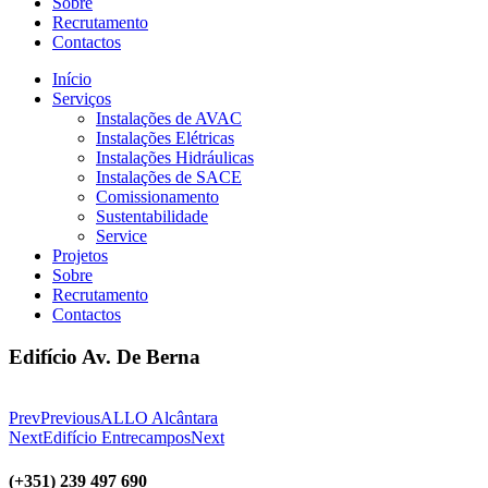
Sobre
Recrutamento
Contactos
Início
Serviços
Instalações de AVAC
Instalações Elétricas
Instalações Hidráulicas
Instalações de SACE
Comissionamento
Sustentabilidade
Service
Projetos
Sobre
Recrutamento
Contactos
Edifício Av. De Berna
Prev
Previous
ALLO Alcântara
Next
Edifício Entrecampos
Next
(+351) 239 497 690