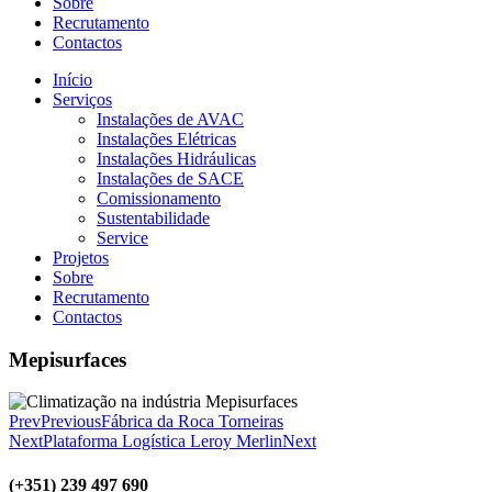
Sobre
Recrutamento
Contactos
Início
Serviços
Instalações de AVAC
Instalações Elétricas
Instalações Hidráulicas
Instalações de SACE
Comissionamento
Sustentabilidade
Service
Projetos
Sobre
Recrutamento
Contactos
Mepisurfaces
Prev
Previous
Fábrica da Roca Torneiras
Next
Plataforma Logística Leroy Merlin
Next
(+351) 239 497 690