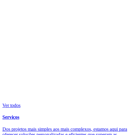
Ver todos
Serviços
Dos projetos mais simples aos mais complexos, estamos aqui para
oferecer soluções personalizadas e eficientes que superam as