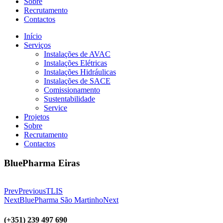
Sobre
Recrutamento
Contactos
Início
Serviços
Instalações de AVAC
Instalações Elétricas
Instalações Hidráulicas
Instalações de SACE
Comissionamento
Sustentabilidade
Service
Projetos
Sobre
Recrutamento
Contactos
BluePharma Eiras
Prev
Previous
TLIS
Next
BluePharma São Martinho
Next
(+351) 239 497 690