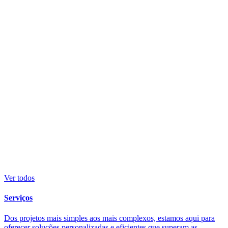
Ver todos
Serviços
Dos projetos mais simples aos mais complexos, estamos aqui para
oferecer soluções personalizadas e eficientes que superam as