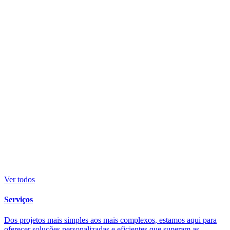
Ver todos
Serviços
Dos projetos mais simples aos mais complexos, estamos aqui para
oferecer soluções personalizadas e eficientes que superam as