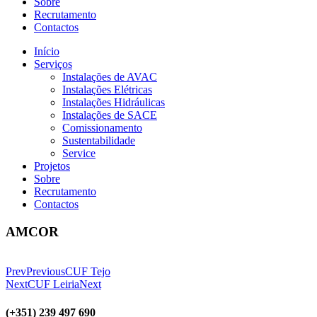
Sobre
Recrutamento
Contactos
Início
Serviços
Instalações de AVAC
Instalações Elétricas
Instalações Hidráulicas
Instalações de SACE
Comissionamento
Sustentabilidade
Service
Projetos
Sobre
Recrutamento
Contactos
AMCOR
Prev
Previous
CUF Tejo
Next
CUF Leiria
Next
(+351) 239 497 690